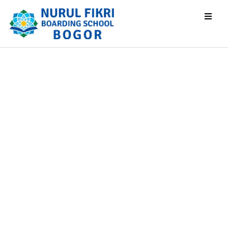
Perkuat
pengalaman
belajar, Siswa
SMPIT Nurul Fikri
Bogor Serap Ilmu
dari Para Tokoh