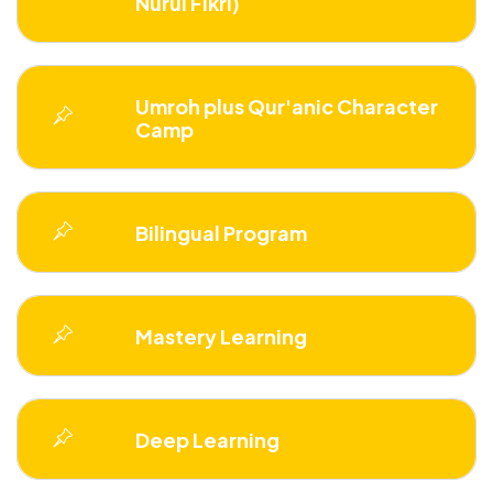
Nurul Fikri)
Umroh plus Qur'anic Character
Camp
Bilingual Program
Mastery Learning
Deep Learning