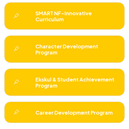
SMART NF-Innovative
Curriculum
Character Development
Program
Ekskul & Student Achievement
Program
Career Development Program