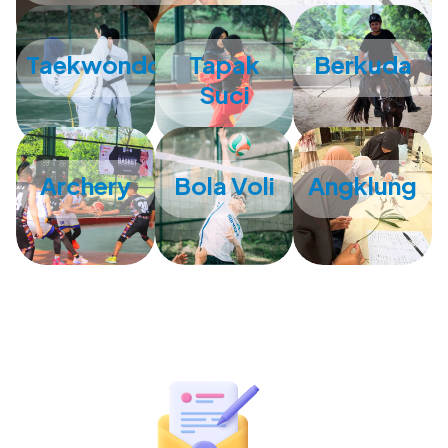
Taekwondo
Tapak
Berkuda
Suci
Archery
Bola Voli
Angklung