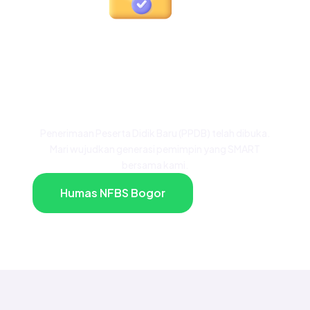
Siap Menjadi Bagian
dari Keluarga Besar
NFBS Bogor?
Penerimaan Peserta Didik Baru (PPDB) telah dibuka.
Mari wujudkan generasi pemimpin yang SMART
bersama kami.
Humas NFBS Bogor