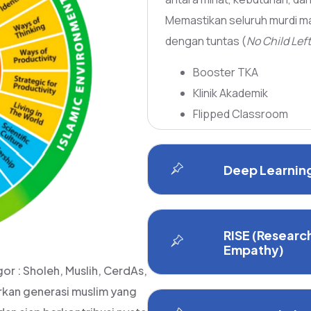
Memastikan seluruh murdi m
dengan tuntas (
No Child Lef
Booster TKA
Klinik Akademik
Flipped Classroom
Deep Learnin
RISE (Researc
Empathy)
or : Sholeh, Muslih, CerdAs,
rkan generasi muslim yang