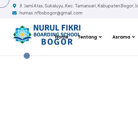
Jl. Jami Atas, Sukaluyu, Kec. Tamansari, Kabupaten Bogor, 
humas.nfbsbogor@gmail.com
Home
Tentang
Asrama
Kuri