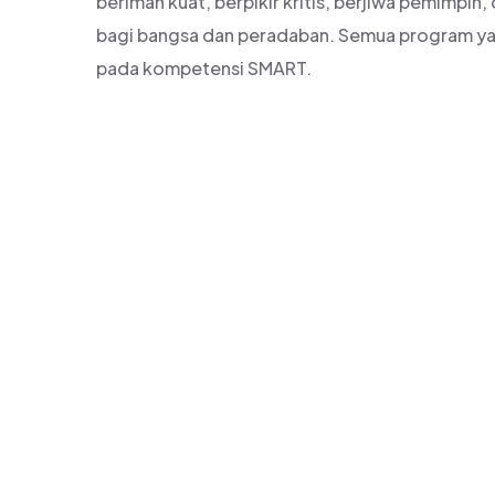
beriman kuat, berpikir kritis, berjiwa pemimpin,
bagi bangsa dan peradaban. Semua program y
pada kompetensi SMART.