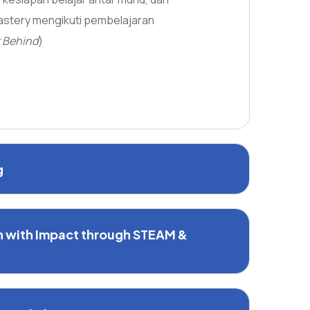
astery mengikuti pembelajaran
t Behind
)
g
h with Impact through STEAM &