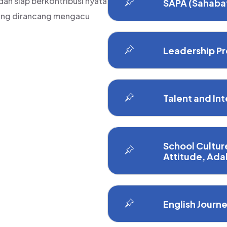
 dan siap berkontribusi nyata
SAPA (Sahabat
ang dirancang mengacu
Leadership P
Talent and In
School Cultur
Attitude, Ada
English Journ