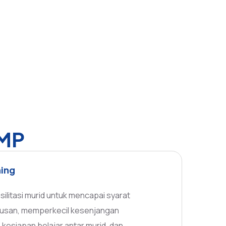
SMP
ning
ilitasi murid untuk mencapai syarat
ulusan, memperkecil kesenjangan
 kesiapan belajar antar murid, dan