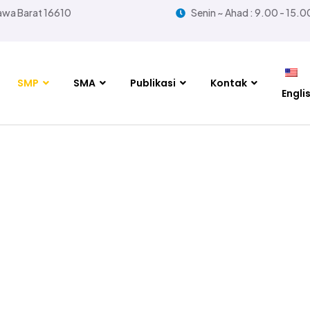
Jawa Barat 16610
Senin ~ Ahad : 9.00 - 15.0
SMP
SMA
Publikasi
Kontak
Engli
kulum dan Progra
Home
Kurikulum dan Program SMP