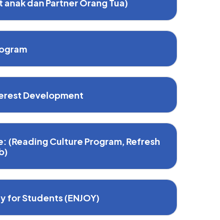
 anak dan Partner Orang Tua)
rogram
terest Development
e: (Reading Culture Program, Refresh
b)
ey for Students (ENJOY)