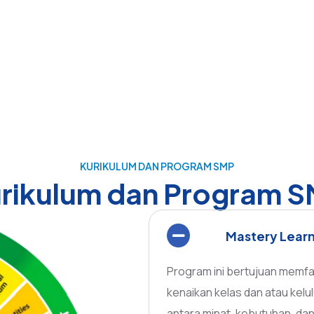
KURIKULUM DAN PROGRAM SMP
rikulum dan Program 
Mastery Lear
Program ini bertujuan memfas
kenaikan kelas dan atau kel
antara minat, kebutuhan, dan