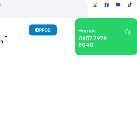
0
Humas
PPDB
0857 7979
sh
8040
m SMP