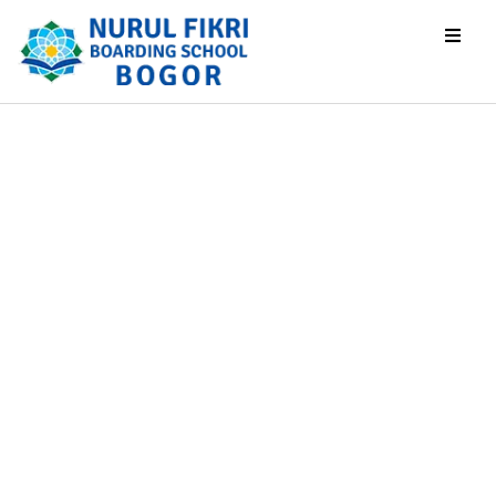
NF Berbagi
Ramadan 1447 H:
Tebar Kebaikan,
Hadirkan
Kebahagiaan
untuk