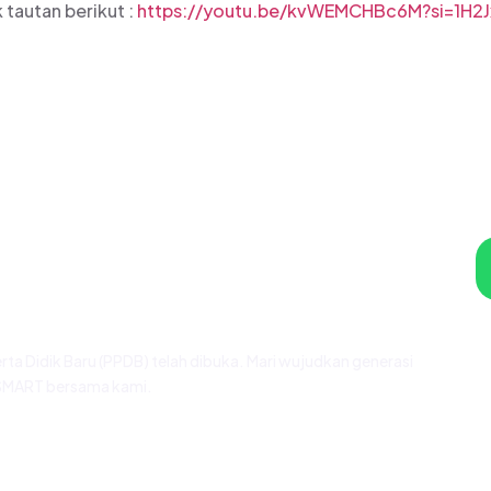
 tautan berikut :
https://youtu.be/kvWEMCHBc6M?si=1H2
enjadi Bagian dari
rga Besar NFBS Bogor?
ta Didik Baru (PPDB) telah dibuka. Mari wujudkan generasi
SMART bersama kami.