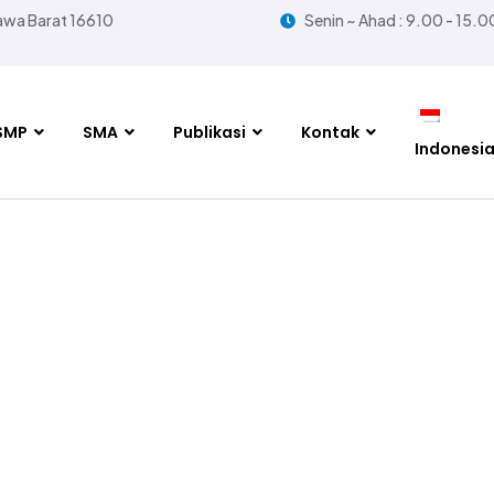
Jawa Barat 16610
Senin ~ Ahad : 9.00 - 15.0
SMP
SMA
Publikasi
Kontak
Indonesi
ARENTING KOMIT
 STRATEGI MENDA