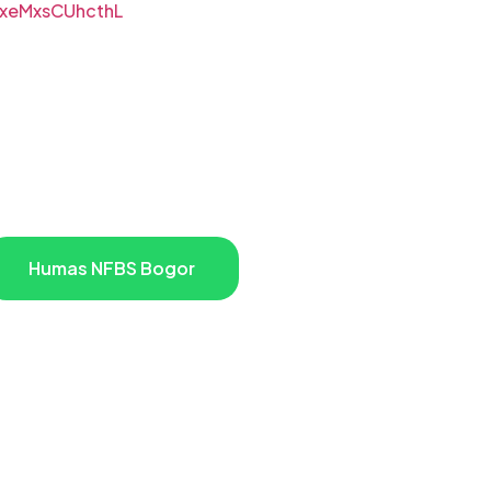
JxeMxsCUhcthL
Humas NFBS Bogor