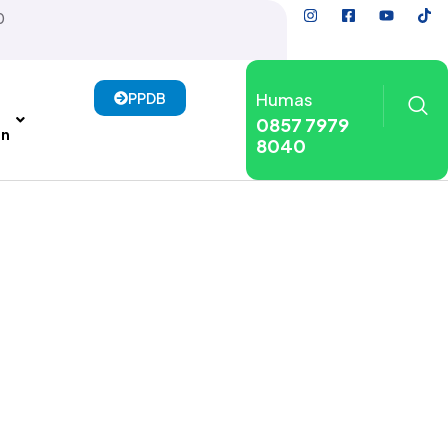
0
Humas
PPDB
0857 7979
an
8040
E SMP NFBS
MPINGI GEN Z