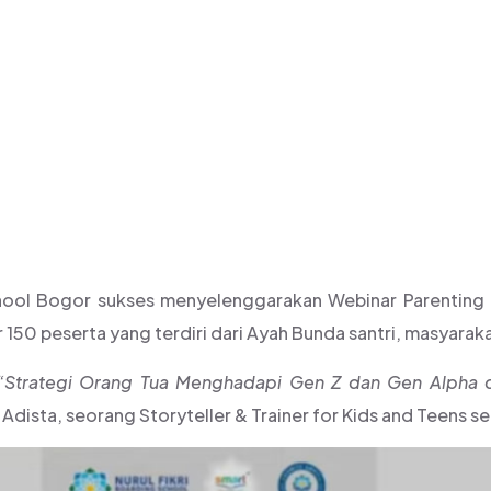
ALPHA, DIIKUTI 15
hool Bogor sukses menyelenggarakan Webinar Parenting p
ar 150 peserta yang terdiri dari Ayah Bunda santri, masyara
“Strategi Orang Tua Menghadapi Gen Z dan Gen Alpha di
dista, seorang Storyteller & Trainer for Kids and Teens se