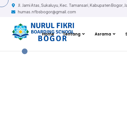
Jl. Jami Atas, Sukaluyu, Kec. Tamansari, Kabupaten Bogor, 
humas.nfbsbogor@gmail.com
Home
Tentang
Asrama
WEBINAR P
BOGOR BAHAS