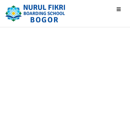
Strategi
Coaching TKA
Berbuah Manis,
Tiga Siswa SMPIT