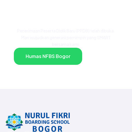
dari Keluarga Besar
NFBS Bogor?
Penerimaan Peserta Didik Baru (PPDB) telah dibuka.
Mari wujudkan generasi pemimpin yang SMART
bersama kami.
Humas NFBS Bogor