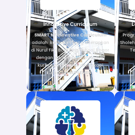
Innovative Curriculum
L
SMART NF Inovative Curriculum
Prog
adalah kurikulum yang diterapkan
Sholeh
di Nurul Fikri Boarding School Bogor
Te
dengan mengimplementasikan
kurikulum nasional dilengkapi
kurikulum
SUPLEMEN
.