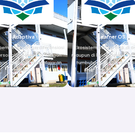
Adaptiva
Learner OS
pembelajaran berdiferensiasi
Ekosistem belajar baik di 
rsonalized learning dengan
maupun di kelas, dalam me
an teknologi pembelajaran
tumbuhnya kemandirian be
terkini.
(self regulated learnin