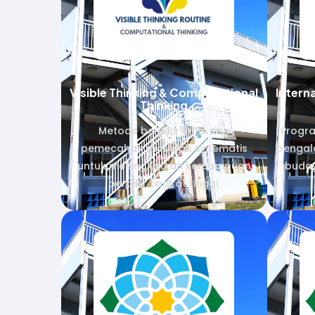
Visible Thinking & Computational
Intern
Thinking
Metode berpikir kritis dan
Progr
pemecahan masalah sistematis
pengala
untuk meningkatkan kemampuan
buday
berpikir tingkat tinggi.