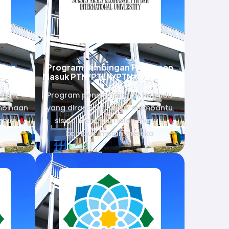
ding
Program Bimbingan Persiapan
Masuk PTN/PTLN/PTN Kedinasan
afhim,
Program pendampingan terpadu
mbinaan
yang dirancang untuk membantu
upun
siswa menapaki jalan menuju
kampus impian mereka