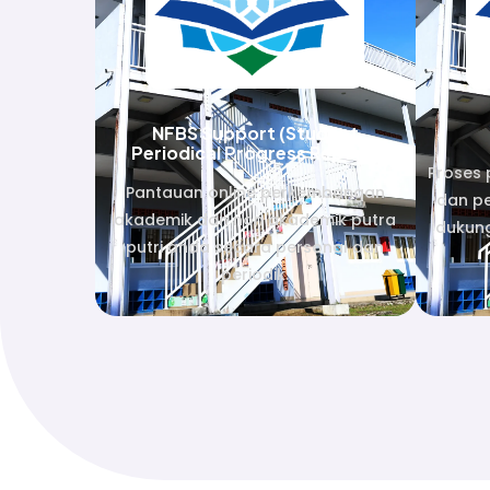
NFBS Support (Student
Periodical Progress Report)
Proses 
Pantauan online perkembangan
dan pe
akademik dan non akademik putra
dukung
putri anda secara personal dan
periodik.