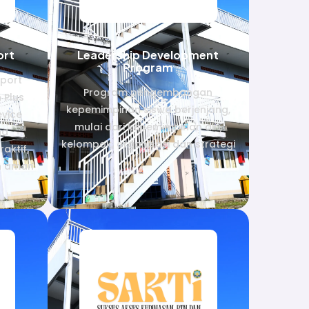
ort
Leadership Development
Program
port
Program pengembangan
 Plus
kepemimpinan siswa berjenjang,
vice
mulai dari kepemimpinan diri,
ga
kelompok, organisasi dan strategi
aktif,
dan aman