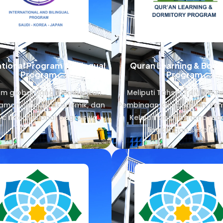
ational Program & Bilingual
Quran Learning & Boar
Program
Program
am global yang memberikan
Meliputi Tahsin, Tahfidz, T
man religius, akademik, dan
Pembinaan kemandirian, Pe
a internasional bagi siswa.
KeIslaman di asrama ma
lingkungan sekolah.