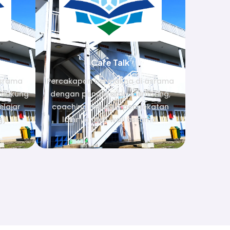
Care Talk
asrama
Percakapan bermakna di asrama
ndukung
dengan pendekatan mentoring,
lajar
coaching maupun pendekatan
g).
lainnya oleh wali asrama.