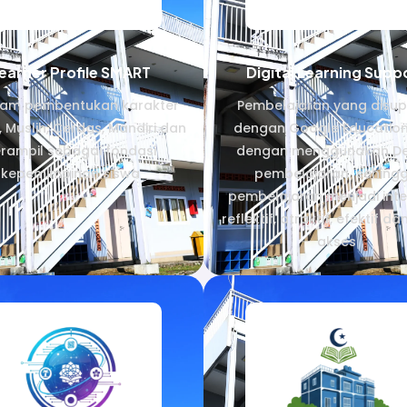
earner Profile SMART
Digital Learning Supp
ram pembentukan karakter
Pembelajaran yang disup
, Muslih, Cerdas, Mandiri dan
dengan Google Education
rampil sebagai fondasi
dengan menggunakan De
kepemimpinan siswa
pembelajaran sehing
pembelajaran menjadi inter
reflektif, atraktif, efektif 
akses