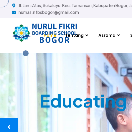
Jl. Jami Atas, Sukaluyu, Kec. Tamansari, Kabupaten Bogor, 
humas.nfbsbogor@gmail.com
Home
Tentang
Asrama
Educating 