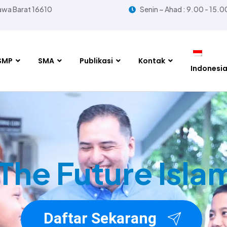
Jawa Barat 16610
Senin ~ Ahad : 9.00 - 15.0
SMP
SMA
Publikasi
Kontak
Indonesi
The Future Isla
Daftar Sekarang
Daftar Sekarang