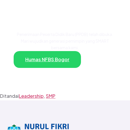
dari Keluarga Besar
NFBS Bogor?
Penerimaan Peserta Didik Baru (PPDB) telah dibuka.
Mari wujudkan generasi pemimpin yang SMART
bersama kami.
Humas NFBS Bogor
Ditandai
Leadership
,
SMP